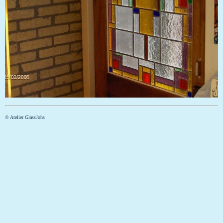
© Atelier GlassJohs