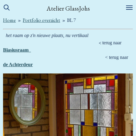
Ga
Atelier GlassJohs
direct
Home
»
Portfolio overzicht
»
BL 7
naar
de
het raam op z'n nieuwe plaats, nu vertikaal
hoofdinhoud
<
terug naar
Blasiusraam
< terug naar
de Achterdeur