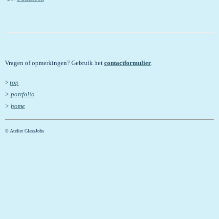
Vragen of opmerkingen? Gebruik het
contactformulier
.
>
top
>
portfolio
>
home
© Atelier GlassJohs