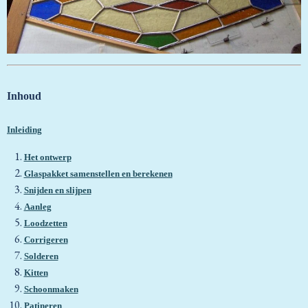
Inhoud
Inleiding
Het ontwerp
Glaspakket samenstellen en berekenen
Snijden en slijpen
Aanleg
Loodzetten
Corrigeren
Solderen
Kitten
Schoonmaken
Patineren