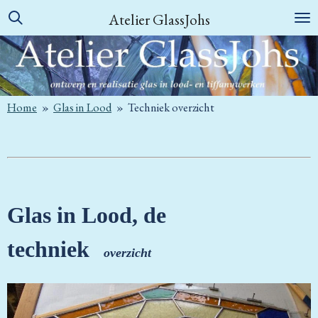
Ga
Atelier GlassJohs
direct
naar
de
hoofdinhoud
Home
»
Glas in Lood
»
Techniek overzicht
Glas in Lood, de
techniek
overzicht