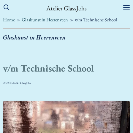
Ga
Atelier GlassJohs
direct
Home
»
Glaskunst in Heerenveen
»
v/m Technische School
naar
de
hoofdinhoud
Glaskunst in Heerenveen
v/m Technische School
2023
©
Atelier GlassJohs