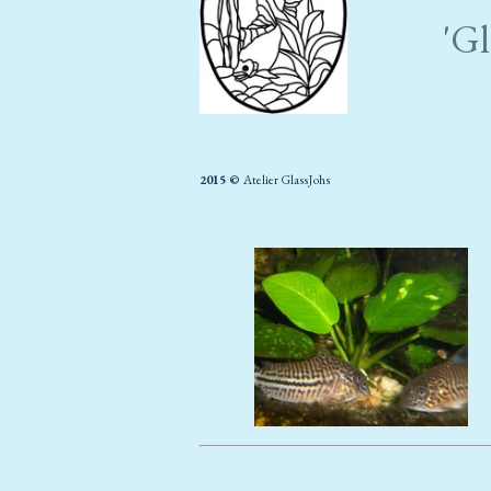
'Glass
2015 ©
Atelier GlassJohs