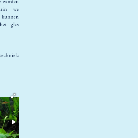
Ze worden
arin we
s
kunnen
het glas
techniek: