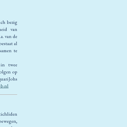
ich bezig
heid van
a. van de
bestaat al
 samen te
 in twee
volgen op
quariJohs
b.nl
cichliden
 bewegen,