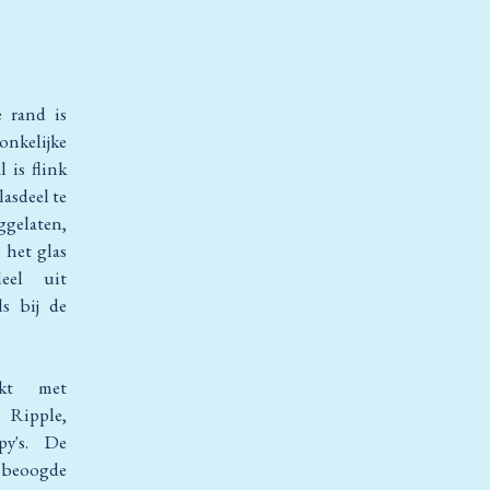
e rand is
nkelijke
 is flink
asdeel te
gelaten,
 het glas
eel uit
ls bij de
ikt met
 Ripple,
py's. De
e beoogde