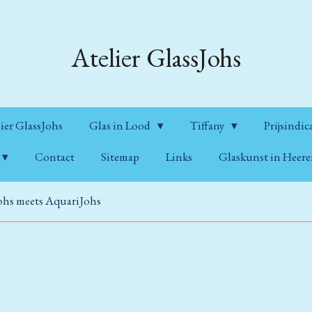
Atelier GlassJohs
ier GlassJohs
Glas in Lood
Tiffany
Prijsindic
Contact
Sitemap
Links
Glaskunst in Heer
ohs meets AquariJohs