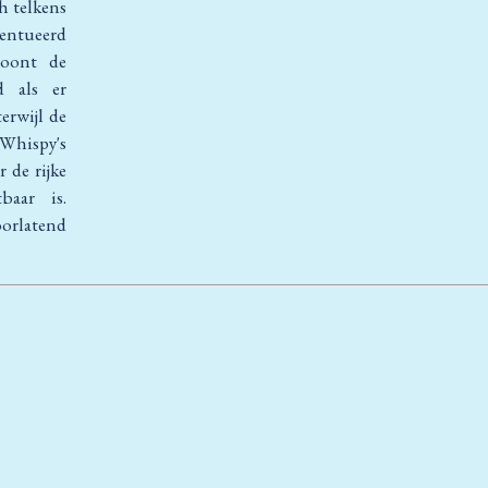
h telkens
entueerd
toont de
d als er
erwijl de
 Whispy's
 de rijke
baar is.
orlatend