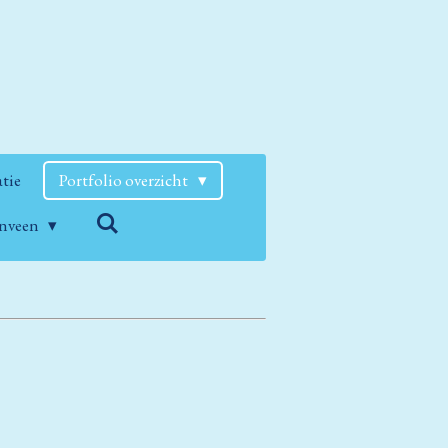
atie
Portfolio overzicht
enveen