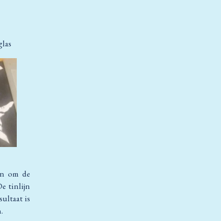
glas
en om de
e tinlijn
ultaat is
.