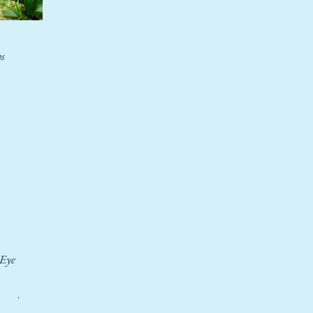
hs
sEye
.