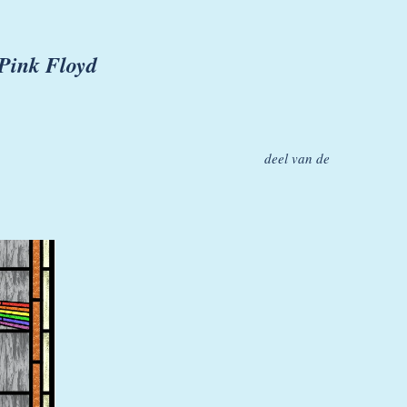
Pink Floyd
deel van de
ier GlassJohs