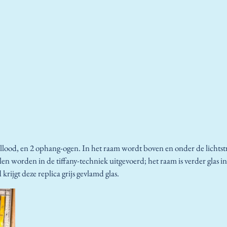
llood, en 2 ophang-ogen. In het raam wordt boven en onder de lichtstr
alen worden in de tiffany-techniek uitgevoerd; het raam is verder glas
rijgt deze replica grijs gevlamd glas.