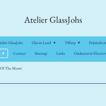
Atelier GlassJohs
lier GlassJohs
Glas in Lood
Tiffany
Prijsindica
n
Contact
Sitemap
Links
Glaskunst in Heere
e Of The Moon'