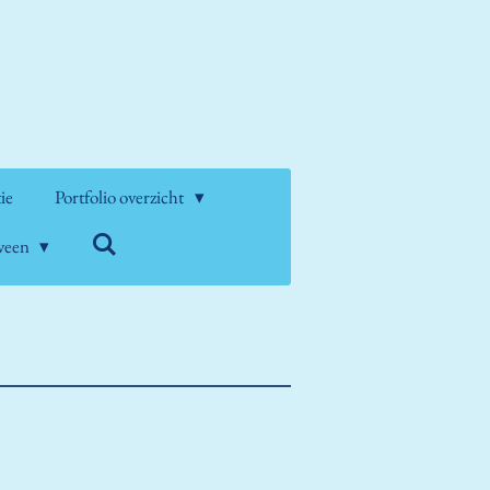
tie
Portfolio overzicht
nveen