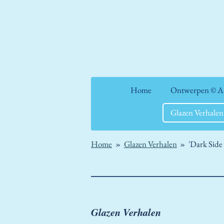
Ga
direct
naar
de
hoofdinhoud
Home
Ontwerpen © Ate
Glazen Verhale
Home
»
Glazen Verhalen
»
'Dark Sid
Glazen Verhalen