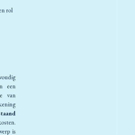
n rol
oudig
an een
te van
kening
staand
osten.
werp is