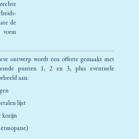
rechte
beids-
mate de
n vorm
tieve ontwerp wordt een offerte gemaakt met
oemde punten 1, 2 en 3, plus eventuele
rbeeld aan:
gen
talen lijst
t kozijn
thermopane)