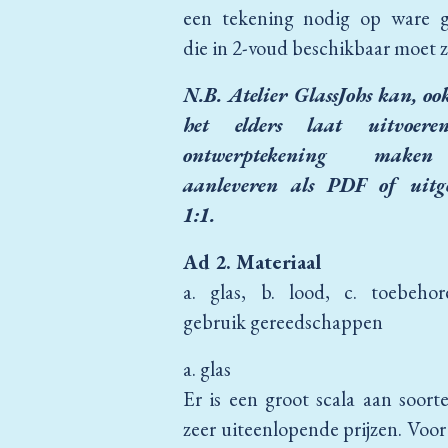
een tekening nodig op ware g
die in 2-voud beschikbaar moet z
N.B. Atelier GlassJohs kan, oo
het elders laat uitvoe
re
ontwerptekening make
aanleveren als PDF of uitg
1:1.
Ad 2. Materiaal
a. glas, b. lood, c. toebehor
gebruik gereedschappen
a. glas
Er is een groot scala aan soor
zeer uiteenlopende prijzen. Voor