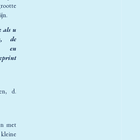
rootte
ijn.
k als u
n, de
n en
eprint
en, d.
ten met
 kleine