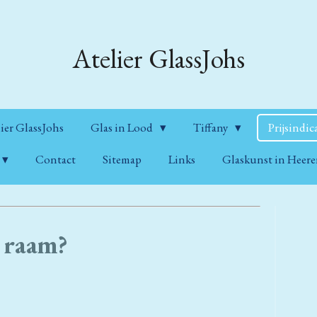
Atelier GlassJohs
ier GlassJohs
Glas in Lood
Tiffany
Prijsindic
Contact
Sitemap
Links
Glaskunst in Heer
t u een raam?