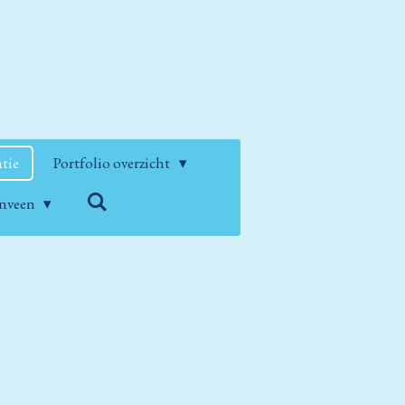
atie
Portfolio overzicht
enveen