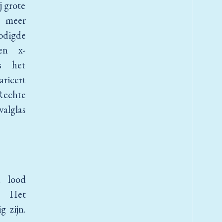
j grote
 meer
digde
en x-
s het
rieert
Rechte
valglas
n lood
. Het
g zijn.