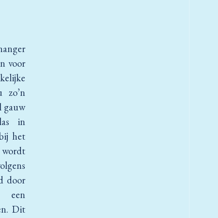
hanger
en voor
elijke
u zo’n
al gauw
as in
bij het
n wordt
olgens
d door
t een
n. Dit