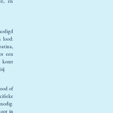
te, en
nodigd
n lood:
patina,
or een
k komt
bij.
lood of
ifieke
nodig.
door in