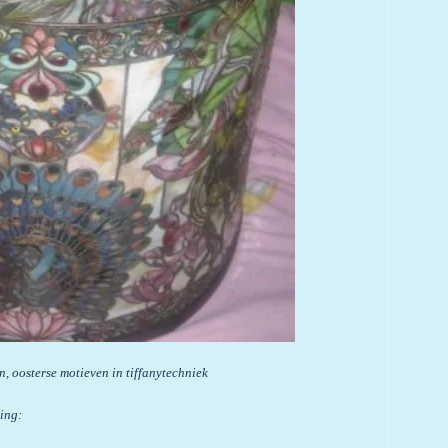
otieven in tiffanytechniek
ting: