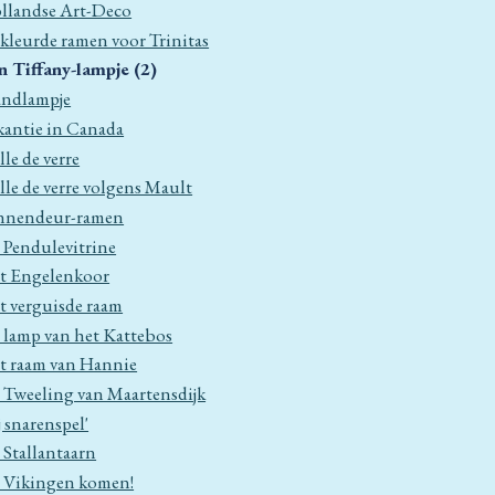
llandse Art-Deco
kleurde ramen voor Trinitas
n Tiffany-lampje (2)
ndlampje
kantie in Canada
le de verre
lle de verre volgens Mault
nnendeur-ramen
 Pendulevitrine
t Engelenkoor
t verguisde raam
 lamp van het Kattebos
t raam van Hannie
 Tweeling van Maartensdijk
j snarenspel'
 Stallantaarn
 Vikingen komen!