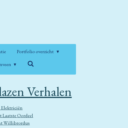
atie
Portfolio overzicht
enveen
lazen Verhalen
 Elektriciën
t Laatste Oordeel
nt Willibrordus