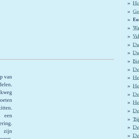
Ho
Ge
Ee
Wa
Va
Dal
Da
Bi
De
op van
He
elen.
He
akweg
De
eten
He
itten.
De
t een
'Bi
ing.
De
 zijn
De
euren,