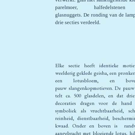
parelmoer, halfedelstene
glasnuggets. De ronding van de lamp
drie secties verdeeld.
Elke sectie heeft identieke motie
weelderig geklede geisha, een pronke
een lotusbloem, en bo
pauw slangenkopmotieven. De pauw 
telt ca. 500 glasdelen, en dat dri
decoraties dragen voor de hand 
symboliek als vruchtbaarheid, sch
reinheid, dienstbaarheid, bescherm
kwaad. Onder en boven is randve
aangebracht met bloeiende lotus, hi