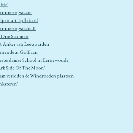
ltje'
rinneringsraam
lpen uit Tjalleberd
rinneringsraam II
 Drie Stromen
t Anker van Leeuwarden
nnendeur Golflaan
sterdamse School in Eernewoude
ark Side Of The Moon'
am verloden & Windroeden plaatsen
inksteren'