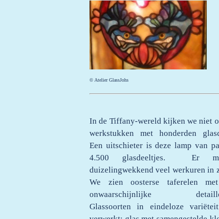
© Atelier GlassJohs
In de Tiffany-wereld kijken we niet 
werkstukken met honderden glasd
Een uitschieter is deze lamp van p
4.500 glasdeeltjes. Er mo
duizelingwekkend veel werkuren in z
We zien oosterse taferelen me
onwaarschijnlijke detailler
Glassoorten in eindeloze variëteit
verwerkt: glas met samengestelde kl