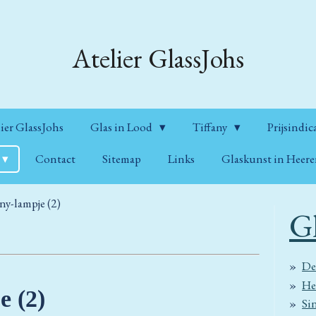
Atelier GlassJohs
ier GlassJohs
Glas in Lood
Tiffany
Prijsindic
Contact
Sitemap
Links
Glaskunst in Heer
ny-lampje (2)
G
De
He
e (2)
Si