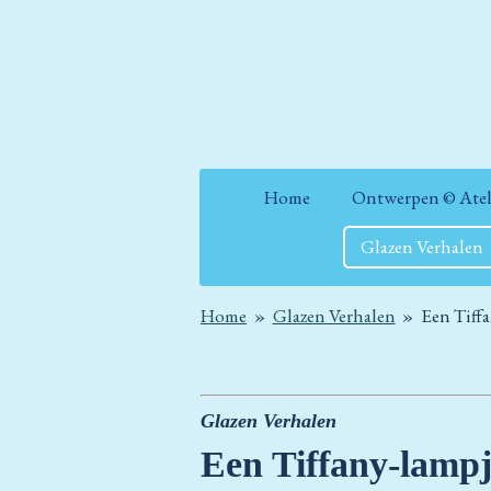
Ga
direct
naar
de
hoofdinhoud
Home
Ontwerpen © Atel
Glazen Verhalen
Home
»
Glazen Verhalen
»
Een Tiffa
Glazen Verhalen
Een Tiffany
-
lampj