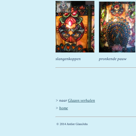
slangenkoppen pronkende p
> naar
Glazen
verhalen
>
home
© 2014 Atelier GlassJohs