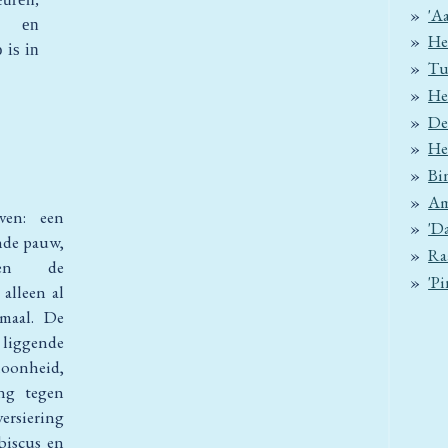
'Aa
n en
He
 is in
Tu
He
De
He
Bi
Am
ven: een
'D
nde pauw,
Ra
ven de
'P
alleen al
emaal. De
liggende
oonheid,
ing tegen
rsiering
biscus en