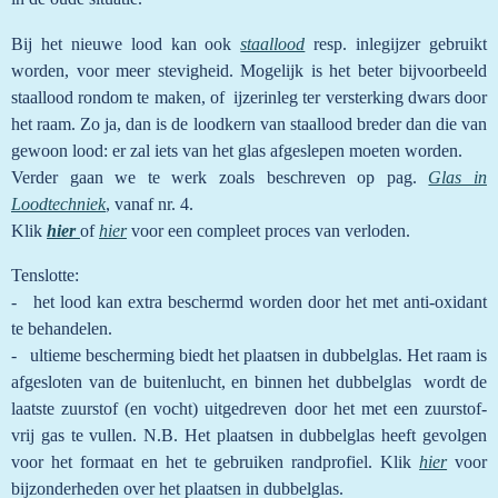
Bij het nieuwe lood kan ook
staallood
resp. inlegijzer gebruikt
worden, voor meer stevigheid. Mogelijk is het beter bijvoorbeeld
staallood rondom te maken, of ijzerinleg ter versterking dwars door
het raam. Zo ja, dan is de loodkern van staallood breder dan die van
gewoon lood: er zal iets van het glas afgeslepen moeten worden.
Verder gaan we te werk zoals beschreven op pag.
Glas in
Loodtechniek
, vanaf nr. 4.
Klik
hier
of
hier
voor een compleet proces van verloden.
Tenslotte:
- het lood kan extra beschermd worden door het met anti-oxidant
te behandelen.
- ultieme bescherming biedt het plaatsen in dubbelglas. Het raam is
afgesloten van de buitenlucht, en binnen het dubbelglas wordt de
laatste zuurstof (en vocht) uitgedreven door het met een zuurstof-
vrij gas te vullen. N.B. Het plaatsen in dubbelglas heeft gevolgen
voor het formaat en het te gebruiken randprofiel. Klik
hier
voor
bijzonderheden over het plaatsen in dubbelglas.