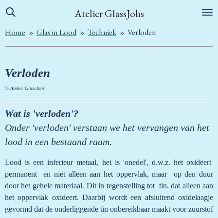
Ga
Atelier GlassJohs
direct
Home
»
Glas in Lood
»
Techniek
»
Verloden
naar
de
hoofdinhoud
Verloden
© Atelier GlassJohs
Wat is 'verloden'?
Onder 'verloden' verstaan we het vervangen van het
lood in een bestaand raam.
Lood is een inferieur metaal, het is 'onedel', d.w.z. het oxideert
permanent en niet alleen aan het oppervlak,
maar op den duur
door het gehele materiaal. Dit in tegenstelling tot tin, dat alleen aan
het oppervlak oxideert. Daarbij wordt een afsluitend oxidelaagje
gevormd dat de onderliggende tin onbereikbaar maakt voor zuurstof