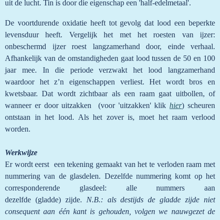
uit de lucht. Tin is door die eigenschap een 'half-edelmetaal'.
De voortdurende oxidatie heeft tot gevolg dat lood een beperkte
levensduur heeft. Vergelijk het met het roesten van ijzer:
onbeschermd ijzer roest langzamerhand door, einde verhaal.
Afhankelijk van de omstandigheden gaat lood tussen de 50 en 100
jaar mee. In die periode verzwakt het lood langzamerhand
waardoor het z’n eigenschappen verliest. Het wordt bros en
kwetsbaar. Dat wordt zichtbaar als een raam gaat uitbollen, of
wanneer er door uitzakken (voor 'uitzakken' klik
hier
) scheuren
ontstaan in het lood.
Als het zover is, moet het raam verlood
worden.
Werkwijze
Er wordt eerst een tekening gemaakt van het te verloden raam met
nummering van de glasdelen. Dezelfde nummering komt op het
corresponderende glasdeel: alle nummers aan
dezelfde (gladde) zijde.
N.B.: als destijds de gladde zijde niet
consequent aan één kant is gehouden, volgen we nauwgezet de