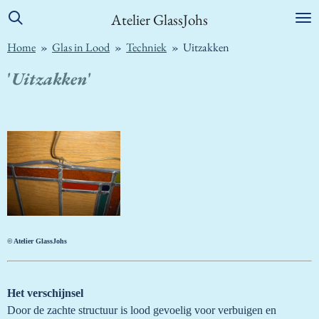
Ga
Atelier GlassJohs
direct
Home
»
Glas in Lood
»
Techniek
»
Uitzakken
naar
de
'
Uitzakken
'
hoofdinhoud
© Atelier GlassJohs
Het verschijnsel
Door de zachte structuur is lood gevoelig voor verbuigen en