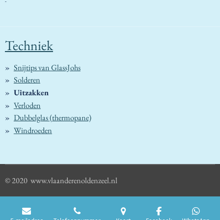
-
Techniek
Snijtips van GlassJohs
Solderen
Uitzakken
Verloden
Dubbelglas (thermopane)
Windroeden
© 2020 www.vlaanderenoldenzeel.nl