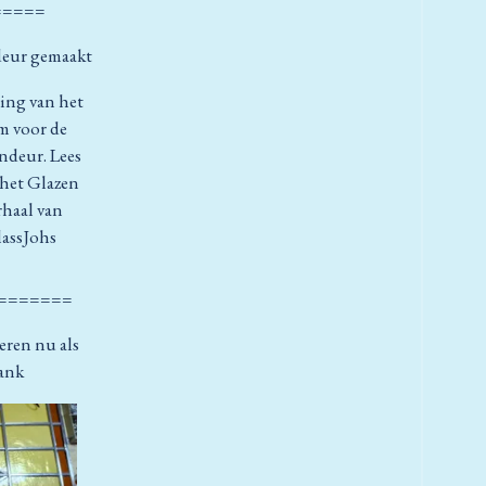
=====
deur gemaakt
ing van het
m voor de
ndeur. Lees
het Glazen
rhaal van
assJohs
=======
eren nu als
ank