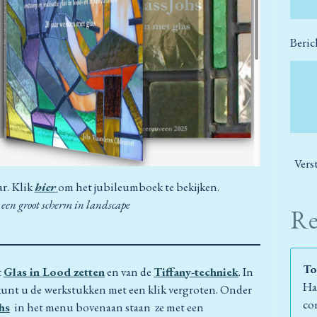
Beric
Vers
ar. Klik
hier
om het jubileumboek te bekijken.
 een groot scherm in landscape
Re
To
t
Glas in Lood zetten
en van de
Tiffany-techniek
. In
Hal
kunt u de werkstukken met een klik vergroten. Onder
co
hs
in het menu bovenaan staan ze met een