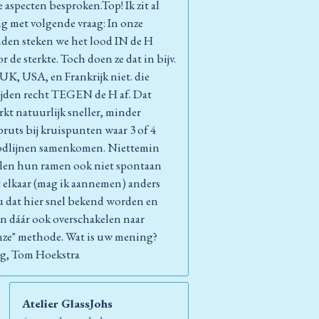
e aspecten besproken.Top! Ik zit al
ng met volgende vraag: In onze
nden steken we het lood IN de H
r de sterkte. Toch doen ze dat in bijv.
 UK, USA, en Frankrijk niet. die
ijden recht TEGEN de H af. Dat
rkt natuurlijk sneller, minder
pruts bij kruispunten waar 3 of 4
odlijnen samenkomen. Niettemin
llen hun ramen ook niet spontaan
t elkaar (mag ik aannemen) anders
u dat hier snel bekend worden en
n dáár ook overschakelen naar
nze" methode. Wat is uw mening?
g, Tom Hoekstra
Atelier GlassJohs