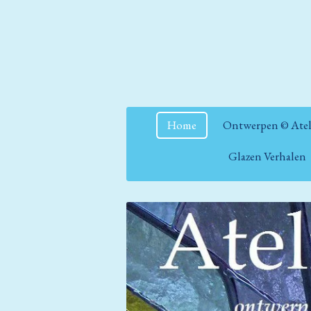
Ga
direct
naar
de
hoofdinhoud
Home
Ontwerpen © Atel
Glazen Verhalen