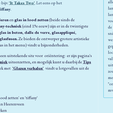
all
 bijv.
'It Takes Two'
. Let eens op het
la
iffany
.
la
deren
en
glas in lood zetten
(beide sinds de
voo
any-techniek
(eind 19e eeuw) zijn er in de twintigste
de
glas in beton, dalle de verre, glasappliqué,
sn
glasfusen.
Ze bieden de ontwerper grotere artistieke
we
glas in het menu) vindt u bijzonderheden.
ge
lo
een uitstekende site voor oriëntering: er zijn pagina's
va
niek
uiteenzetten, en mogelijk kunt u daarbij de
Tips
ui
iek met
'Glazen verhalen'
vindt u lotgevallen uit de
zo
me
"o
mv
ood zetten' en 'tiffany'
t in Heerenveen
eken