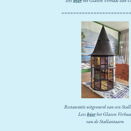
lees
hier
het Glazen Verhaal van Gl
=======================
Restauratie uitgevoerd van een Sta
Lees
hier
het Glazen Verhaa
van de Stallantaarn