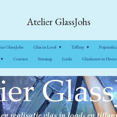
Atelier GlassJohs
ier GlassJohs
Glas in Lood
Tiffany
Prijsindic
Contact
Sitemap
Links
Glaskunst in Heer