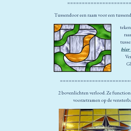
=====================
Tussendoor een raam voor een tussen
teken
raa
tusse
hier
Ve
Gl
========================
2 bovenlichten verlood. Ze function
voorzetramen op de vensterb