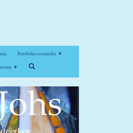
atie
Portfolio overzicht
enveen