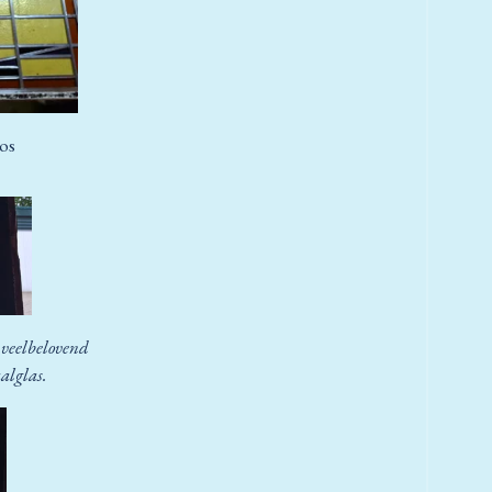
ros
 veelbelovend
alglas.