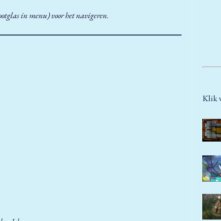
ootglas in menu) voor het navigeren
.
Klik 