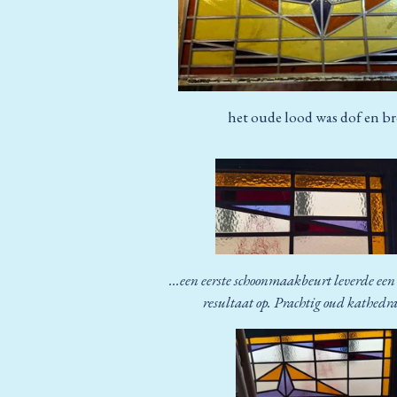
het oude lood was dof en b
...een eerste schoonmaakbeurt leverde een
resultaat op. Prachtig oud kathedra