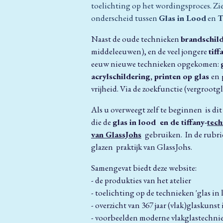
toelichting op het wordingsproces. Zie
onderscheid tussen
Glas in Lood
en
T
Naast de oude technieken
brandschil
middeleeuwen), en de veel jongere
tiff
eeuw nieuwe technieken opgekomen:
acrylschildering, printen op glas
en
vrijheid. Via de zoekfunctie (vergroot
Als u overweegt zelf te beginnen is dit 
die de
glas in lood en de tiffany-
tech
van GlassJohs
gebruiken. In de rubr
glazen praktijk van GlassJohs.
Samengevat biedt deze website:
- de produkties van het atelier
- toelichting op de technieken 'glas in l
- overzicht van 367 jaar (vlak)glaskuns
- voorbeelden moderne vlakglastechni