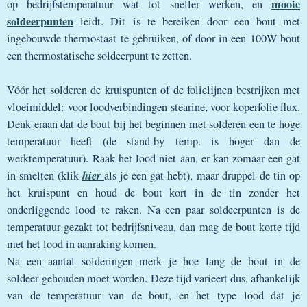
mooie
op bedrijfstemperatuur wat tot sneller werken, en
soldeerpunten
leidt. Dit is te bereiken door een bout met
ingebouwde thermostaat te gebruiken, of door in een 100W bout
een thermostatische soldeerpunt te zetten.
Vóór het solderen de kruispunten of de folielijnen bestrijken met
vloeimiddel: voor loodverbindingen stearine, voor koperfolie flux.
Denk eraan dat de bout bij het beginnen met solderen een te hoge
temperatuur heeft (de stand-by temp. is hoger dan de
werktemperatuur). Raak het lood niet aan, er kan zomaar een gat
hier
in smelten (klik
als je een gat hebt), maar druppel de tin op
het kruispunt en houd de bout kort in de tin zonder het
onderliggende lood te raken. Na een paar soldeerpunten is de
temperatuur gezakt tot bedrijfsniveau, dan mag de bout korte tijd
met het lood in aanraking komen.
Na een aantal solderingen merk je hoe lang de bout in de
soldeer gehouden moet worden. Deze tijd varieert dus, afhankelijk
van de temperatuur van de bout, en het type lood dat je