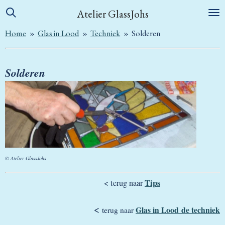
Ga
Atelier GlassJohs
direct
Home
»
Glas in Lood
»
Techniek
»
Solderen
naar
de
hoofdinhoud
Solderen
© Atelier GlassJohs
Tips
< terug naar
<
Glas in Lood de techniek
terug naar