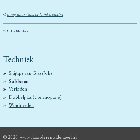
<
terug naar Glas in Lood techniek
© Atelier GlassJohs
Techniek
Snijtips van GlassJohs
Solderen
Verloden
Dubbelglas (thermopane)
Windroeden
© 2020 www.vlaanderenoldenzeel.nl