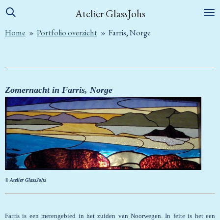
Ga
Atelier GlassJohs
direct
Home
»
Portfolio overzicht
»
Farris, Norge
naar
de
hoofdinhoud
Zomernacht in Farris, Norge
© Atelier GlassJohs
Farris is een merengebied in het zuiden van Noorwegen. In feite is het een