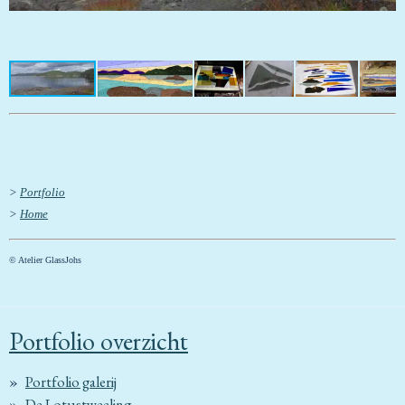
>
Portfolio
>
Home
© Atelier GlassJohs
Portfolio overzicht
Portfolio galerij
De Lotustweeling