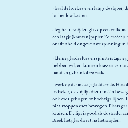
- haal de hoekjes even langs de slijper, d
bij het loodzetten.
- leg het te snijden glas op een volko
een laagje (kranten)papier. Zo creëer je
oneffenheid ongewenste spanning in h
- kleine glasdeeltjes en splinters zijn je
hebben wil, en kunnen krassen veroorza
hand en gebruik deze vaak.
- werk op de (meest) gladde zijde. Hou 
trefzeker, de snijlijn dient in één bewe
ook voor gebogen of bochtige lijnen.
D
niet stoppen met bewegen.
Plaats gee
kruisen. De lijn is goed als de snijder ee
Breek het glas direct na het snijden.