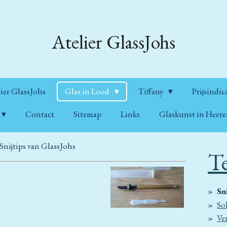
Atelier GlassJohs
ier GlassJohs
Glas in Lood
Tiffany
Prijsindic
Contact
Sitemap
Links
Glaskunst in Heer
Snijtips van GlassJohs
T
Sn
So
Ve