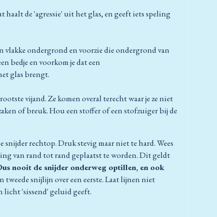
at haalt de 'agressie' uit het glas, en geeft iets speling
men vlakke ondergrond en voorzie die ondergrond van
 een bedje en voorkom je dat een
et glas brengt.
 grootste vijand. Ze komen overal terecht waar je ze niet
ken of breuk. Hou een stoffer of een stofzuiger bij de
de snijder rechtop. Druk stevig maar niet te hard. Wees
ging van rand tot rand geplaatst te worden. Dit geldt
us nooit de snijder onderweg optillen, en ook
n tweede snijlijn over een eerste. Laat lijnen niet
n licht 'sissend' geluid geeft.