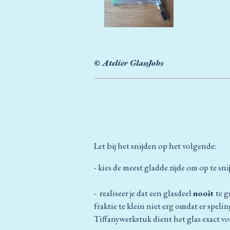
© Atelier GlassJohs
< terug 
< terug 
Let bij het snijden op het volgende:
- kies de meest gladde zijde om op te sn
- realiseer je dat een glasdeel
nooit
te g
fraktie te klein niet erg omdat er speli
Tiffanywerkstuk dient het glas exact vo