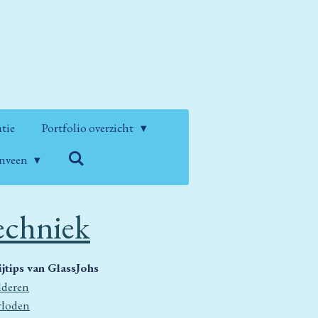
atie
Portfolio overzicht
enveen
echniek
ijtips van GlassJohs
lderen
rloden