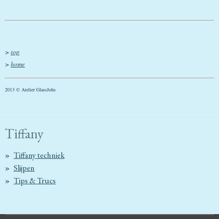
>
top
>
home
2013 © Atelier GlassJohs
Tiffany
Tiffany techniek
Slijpen
Tips & Trucs