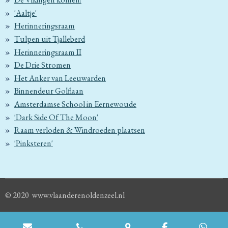
'Aaltje'
Herinneringsraam
Tulpen uit Tjalleberd
Herinneringsraam II
De Drie Stromen
Het Anker van Leeuwarden
Binnendeur Golflaan
Amsterdamse School in Eernewoude
'Dark Side Of The Moon'
Raam verloden & Windroeden plaatsen
'Pinksteren'
© 2020 www.vlaanderenoldenzeel.nl