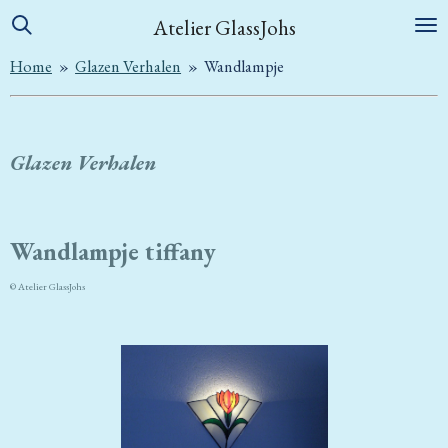
Ga
Atelier GlassJohs
direct
Home
»
Glazen Verhalen
»
Wandlampje
naar
de
hoofdinhoud
Glazen Verhalen
Wandlampje tiffany
© Atelier GlassJohs