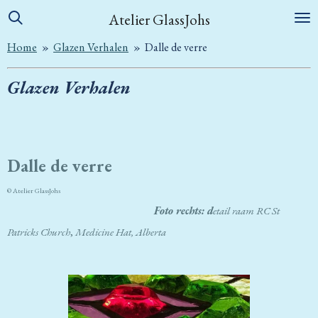
Ga
Atelier GlassJohs
direct
Home
»
Glazen Verhalen
»
Dalle de verre
naar
de
Glazen Verhalen
hoofdinhoud
Dalle de verre
© Atelier GlassJohs
Foto rechts: d
etail raam RC St
Patricks Church
,
Medicine Hat, Alberta