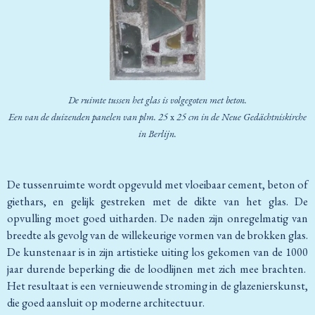
De ruimte tussen
het
glas
is volgegoten met beton.
Een van de
duizenden panelen
van plm.
25
x
25 cm
in de Neue Gedächtniskirche
in Berlijn.
De tussenruimte wordt opgevuld met vloeibaar cement, beton of
giethars, en gelijk gestreken met de dikte van het glas. De
opvulling moet goed uitharden. De naden zijn onregelmatig van
breedte als gevolg van de willekeurige vormen van de brokken glas.
De kunstenaar is in zijn artistieke uiting los gekomen van de 1000
jaar durende beperking die de loodlijnen met zich mee brachten.
Het resultaat is een vernieuwende stroming in de glazenierskunst,
die goed aansluit op moderne architectuur.