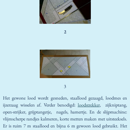
2
3
Het gewone lood wordt gesneden, staallood gezaagd, loodmes en
ijzerzaag wisselen af. Verder benodigd:
loodstrekker
, zijkniptang,
open-strijker, grijptangetje, nagels, hamertje. En de slijpmachine:
vlijmscherpe randjes kalmeren, korte metten maken met uitsteeksels.
Er is ruim 7 m staallood en bijna 6 m gewoon lood gebruikt. Het