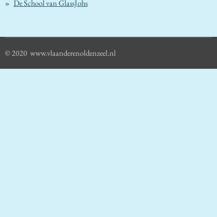
De School van GlassJohs
© 2020 www.vlaanderenoldenzeel.nl