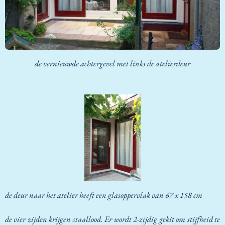
de vernieuwde achtergevel met links de atelierdeur
de deur naar het atelier heeft een glasoppervlak van 67 x 158 cm
de vier zijden krijgen staallood. Er wordt 2-zijdig gekit om stijfheid te