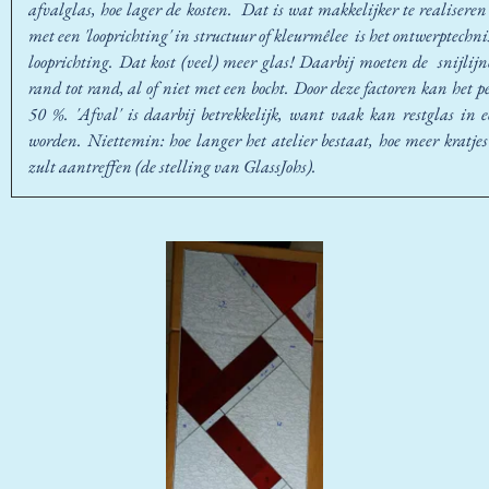
afvalglas, hoe lager de kosten. Dat is wat makkelijker te realiseren b
met een 'looprichting' in structuur of kleurmêlee is het ontwerptechni
looprichting. Dat kost (veel) meer glas! Daarbij moeten de snijlij
rand tot rand, al of niet met een bocht. Door deze factoren kan het p
50 %. 'Afval' is daarbij betrekkelijk, want vaak kan restglas in 
worden. Niettemin: hoe langer het atelier bestaat, hoe meer kratjes
zult aantreffen (de stelling van GlassJohs).