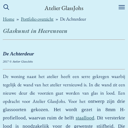
Ga
Atelier GlassJohs
direct
Home
»
Portfolio overzicht
»
De Achterdeur
naar
de
Glaskunst in Heerenveen
hoofdinhoud
De Achterdeur
2017 © Atelier GlassJohs
De woning naast het atelier heeft een serre gekregen waarbij
tegelijk de wand van het atelier vernieuwd is. In die wand zit een
nieuwe deur die voorzien gaat worden van glas in lood. Een
opdracht voor Atelier GlassJohs. Voor het
ontwerp zijn drie
glassoorten gekozen. Het wordt gezet in 8mm H-
profiellood, waarvan ruim de helft
staallood
. Dit versterkte
lood is noodzakelijk voor de gewenste stijfheid. Die