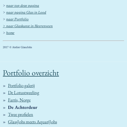
>
naar top deze pagina
>
naar pagina Glas in Lood
>
naar Portfolio
> naar Glaskunst in Heerenveen
>
home
2017 © Atelier GlassJohs
Portfolio overzicht
Portfolio galerij
De Lotustweeling
Farris, Norge
De Achterdeur
Twee profielen
GlassJohs meets AquariJohs