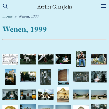
Ga
Atelier GlassJohs
direct
Home
»
Wenen, 1999
naar
de
Wenen,
1999
hoofdinhoud