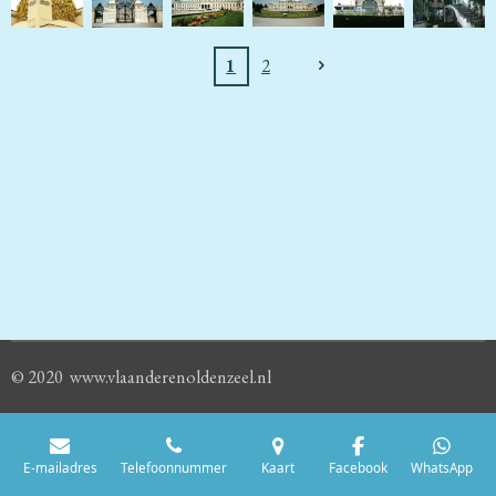
1
2
© 2020 www.vlaanderenoldenzeel.nl
E-mailadres
Telefoonnummer
Kaart
Facebook
WhatsApp