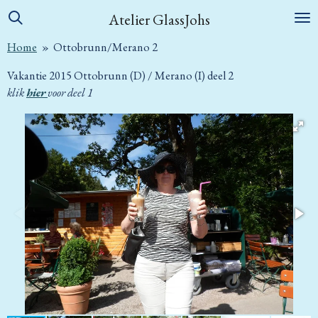
Ga
Atelier GlassJohs
direct
Home
»
Ottobrunn/Merano 2
naar
de
Vakantie 2015 Ottobrunn (D) / Merano (I) deel 2
hoofdinhoud
klik
hier
voor deel 1