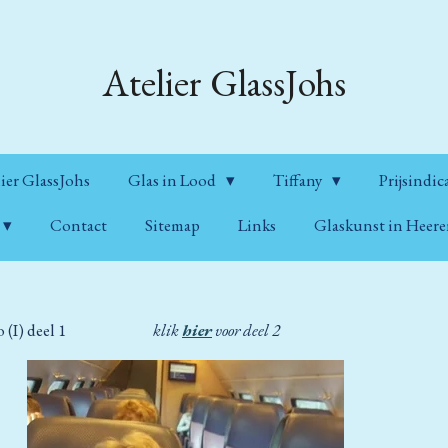
Atelier GlassJohs
ier GlassJohs
Glas in Lood
Tiffany
Prijsindic
Contact
Sitemap
Links
Glaskunst in Heer
 Merano (I) deel 1
klik
hier
voor deel 2