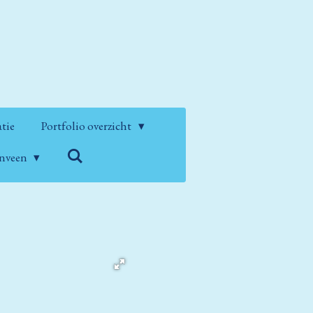
atie
Portfolio overzicht
enveen