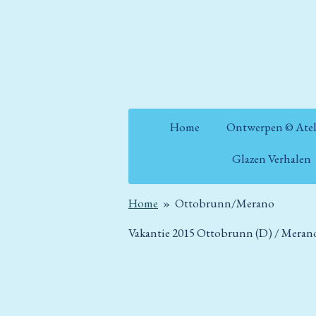
Ga
direct
naar
de
hoofdinhoud
Home
Ontwerpen © Atel
Glazen Verhalen
Home
»
Ottobrunn/Merano
Vakantie 2015 Ottobrunn (D) /