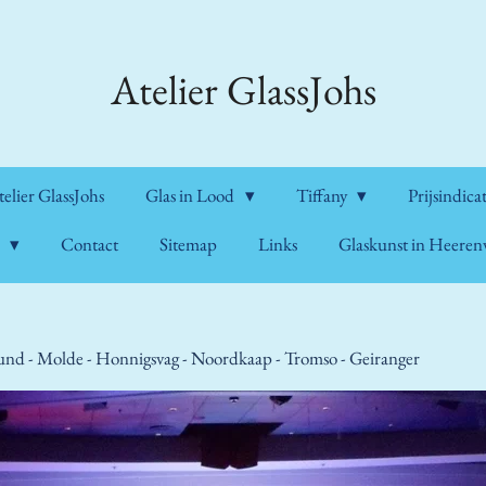
Atelier GlassJohs
lier GlassJohs
Glas in Lood
Tiffany
Prijsindica
n
Contact
Sitemap
Links
Glaskunst in Heere
nd - Molde - Honnigsvag - Noordkaap - Tromso - Geiranger