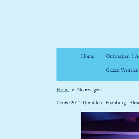
Ga
direct
naar
de
hoofdinhoud
Home
Ontwerpen © Ate
Glazen Verhale
Home
»
Noorwegen
Cruise 2012 IJmuiden - Hamburg - Alesu