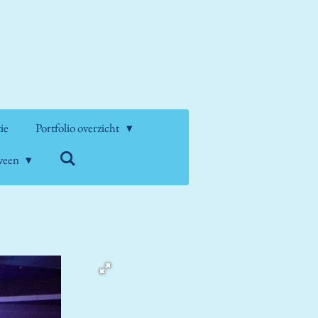
tie
Portfolio overzicht
nveen