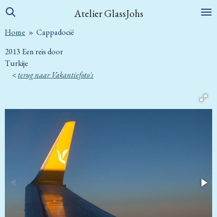
Ga
Atelier GlassJohs
direct
Home
»
Cappadocië
naar
de
2013 Een reis door
hoofdinhoud
Turkije
<
terug naar Vakantiefoto's