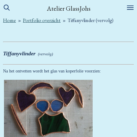
Ga
Atelier GlassJohs
direct
Home
»
Portfolio overzicht
»
Tiffanyvlinder (vervolg)
naar
de
hoofdinhoud
Tiffanyvlinder
(vervolg)
Na het ontvetten wordt het glas van koperfolie voorzien: