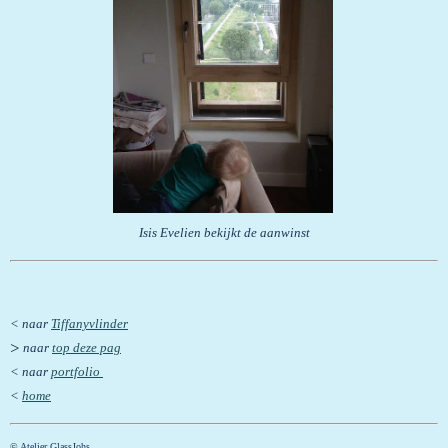
Isis Evelien bekijkt de aanwinst
< naar
Tiffanyvlinder
>
naar
top deze pag
< naar
portfolio
<
home
© Atelier GlassJohs