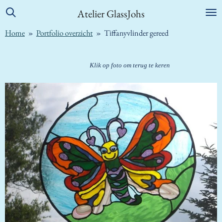
Ga
Atelier GlassJohs
direct
Home
»
Portfolio overzicht
»
Tiffanyvlinder gereed
naar
de
hoofdinhoud
Klik op foto om terug te keren