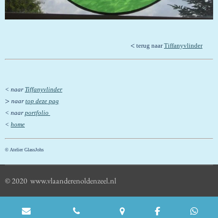
<
terug naar
Tiffanyvlinder
< naar
Tiffanyvlinder
>
naar
top deze pag
< naar
portfolio
<
home
© Atelier GlassJohs
© 2020 www.vlaanderenoldenzeel.nl