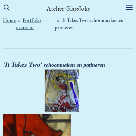
Ga
Atelier GlassJohs
direct
Home
»
Portfolio
»
'It Takes Two' schoonmaken en
naar
overzicht
patineren
de
hoofdinhoud
.
'It Takes Two'
schoonmaken en patineren