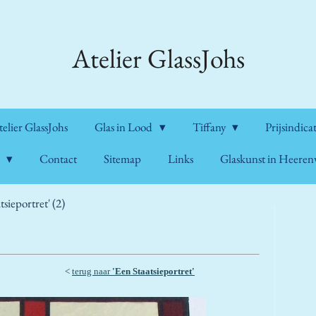
Atelier GlassJohs
lier GlassJohs
Glas in Lood
Tiffany
Prijsindica
n
Contact
Sitemap
Links
Glaskunst in Heere
tsieportret' (2)
<
terug naar
'Een Staatsieportret'