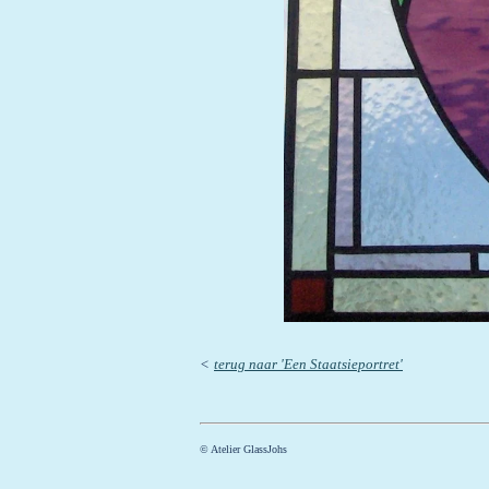
<
terug naar 'Een Staatsieportret'
© Atelier GlassJohs