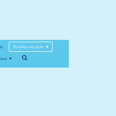
tie
Portfolio overzicht
nveen