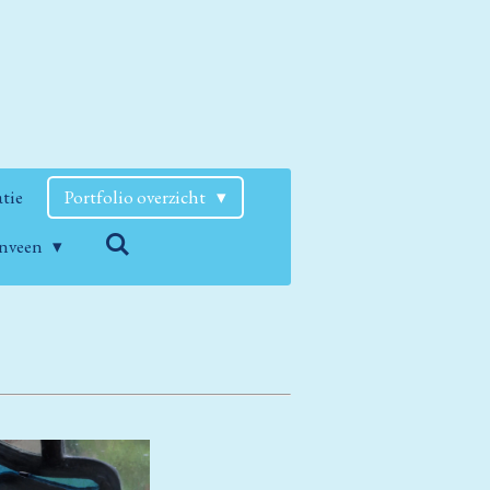
atie
Portfolio overzicht
enveen