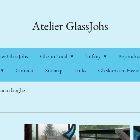
Atelier GlassJohs
ier GlassJohs
Glas in Lood
Tiffany
Prijsindic
Contact
Sitemap
Links
Glaskunst in Heer
am in Isoglas