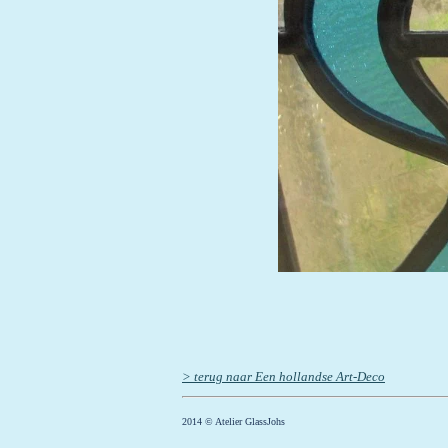
detail
> terug naar Een hollandse Art-Deco
2014
©
Atelier GlassJohs