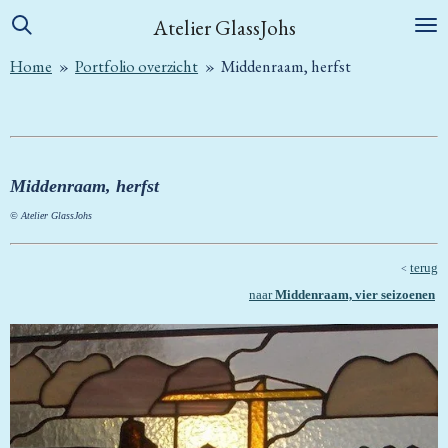
Ga
Atelier GlassJohs
direct
Home
»
Portfolio overzicht
»
Middenraam, herfst
naar
de
hoofdinhoud
Middenraam, herfst
© Atelier GlassJohs
terug
<
naar
Middenraam, vier seizoenen