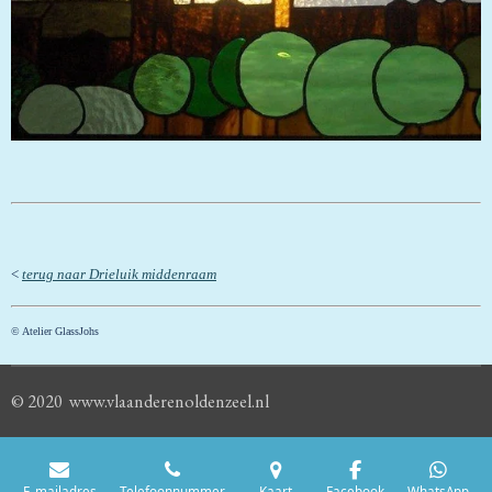
<
terug naar Drieluik middenraam
© Atelier GlassJohs
© 2020 www.vlaanderenoldenzeel.nl
E-mailadres
Telefoonnummer
Kaart
Facebook
WhatsApp