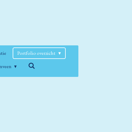
atie
Portfolio overzicht
enveen