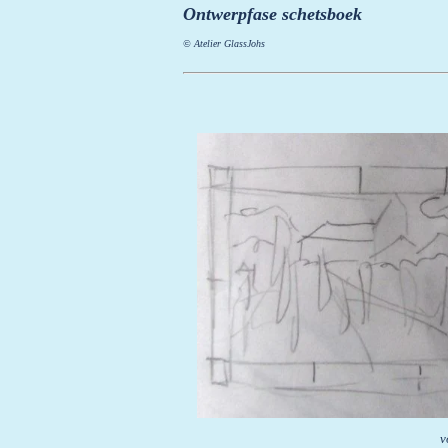
Ontwerpfase schetsboek
© Atelier GlassJohs
v