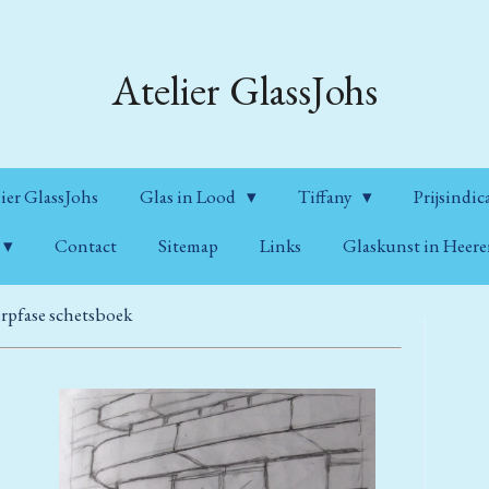
Atelier GlassJohs
ier GlassJohs
Glas in Lood
Tiffany
Prijsindic
Contact
Sitemap
Links
Glaskunst in Heer
pfase schetsboek