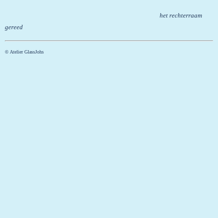
het rechterraam
gereed
© Atelier GlassJohs