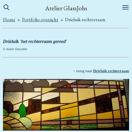
Ga
Atelier GlassJohs
direct
Home
»
Portfolio overzicht
»
Drieluik rechterraam
naar
de
hoofdinhoud
Drieluik 'het rechterraam gereed'
© Atelier GlassJohs
terug naar
Drieluik rechterraam
<