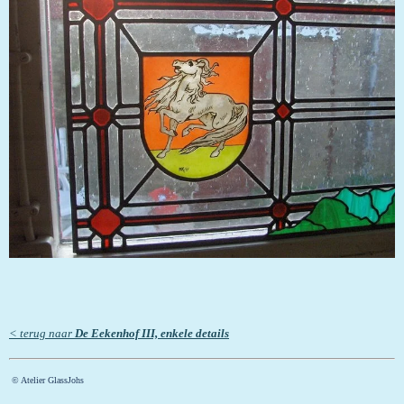
<
terug naar
De Eekenhof
III, enkele details
© Atelier GlassJohs