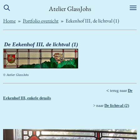
Ga
Atelier GlassJohs
direct
Home
»
Portfolio overzicht
»
Eekenhof III, de lichtval (1)
naar
de
hoofdinhoud
De Eekenhof III, de lichtval (1)
© Atelier GlassJohs
<
terug naar
De
Eekenhof
III, enkele details
> naar
De lichtval (2)