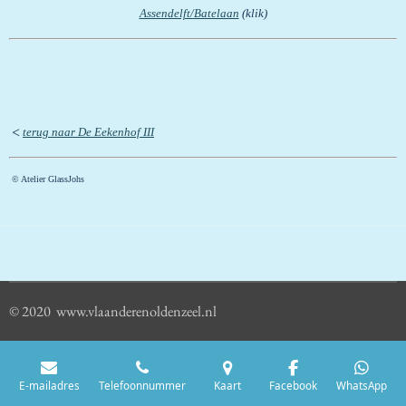
Assendelft/Batelaan
(klik)
<
terug naar De Eekenhof III
© Atelier GlassJohs
© 2020 www.vlaanderenoldenzeel.nl
E-mailadres
Telefoonnummer
Kaart
Facebook
WhatsApp