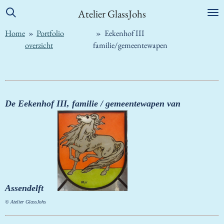
Ga
Atelier GlassJohs
direct
Home
»
Portfolio
»
Eekenhof III
naar
overzicht
familie/gemeentewapen
de
hoofdinhoud
De Eekenhof III, familie / gemeentewapen van
Assendelft
© Atelier GlassJohs