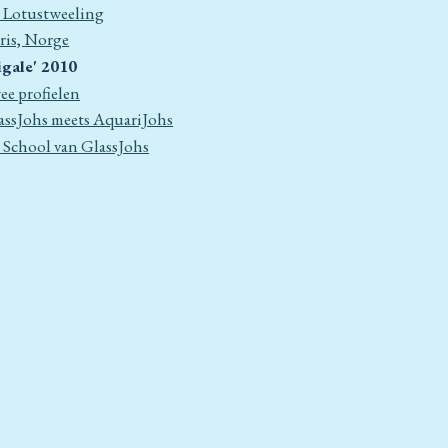
 Lotustweeling
rris, Norge
igale' 2010
ee profielen
assJohs meets AquariJohs
 School van GlassJohs