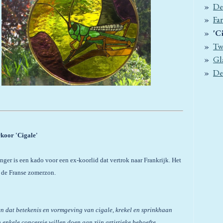
De
Fa
'C
Tw
Gl
De
koor 'Cigale'
anger is een kado voor een ex-koorlid dat vertrok naar Frankrijk. Het
r de Franse zomerzon.
n dat betekenis en vormgeving van cigale, krekel en sprinkhaan
 enkele concessie willen doen aan zijn artistieke behoefte.