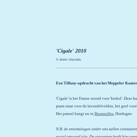
'Cigale' 2010
© Atelier GlassJohs
Een Tiffany-opdracht van het Meppeler Kamer
'Cigale' is het Franse woord voor 'krekel'. Deze h
paars staat voor de lavendelvelden, het geel voo
Het paneel hangt nu in
Busserolles
, Dordogne.
N.B. de entomologen onder ons zullen constatere
nogal verward zijn. De ontwerper heeft hier geen