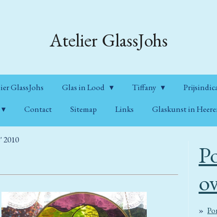
Atelier GlassJohs
ier GlassJohs
Glas in Lood
Tiffany
Prijsindic
Contact
Sitemap
Links
Glaskunst in Heer
' 2010
Po
ov
Por