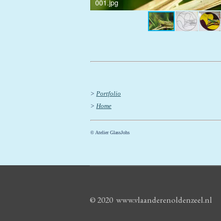
001.jpg
>
Portfolio
>
Home
© Atelier GlassJohs
© 2020 www.vlaanderenoldenzeel.nl