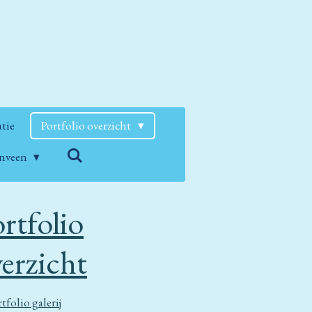
atie
Portfolio overzicht
enveen
rtfolio
erzicht
tfolio galerij