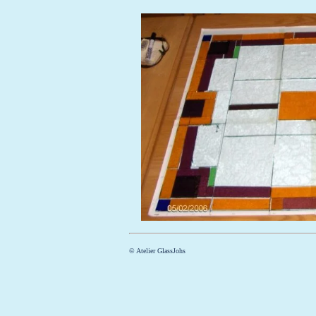
© Atelier GlassJohs