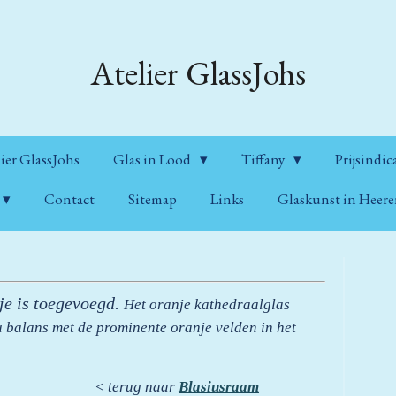
Atelier GlassJohs
ier GlassJohs
Glas in Lood
Tiffany
Prijsindic
Contact
Sitemap
Links
Glaskunst in Heer
je is toegevoegd.
Het oranje kathedraalglas
 balans met de prominente oranje velden in het
< terug naar
Blasiusraam