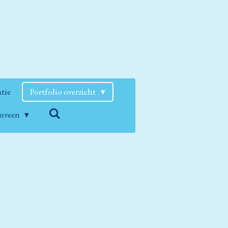
atie
Portfolio overzicht
enveen