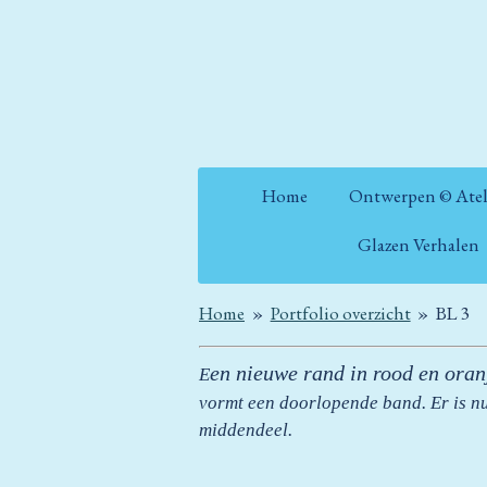
Ga
direct
naar
de
hoofdinhoud
Home
Ontwerpen © Atel
Glazen Verhalen
Home
»
Portfolio overzicht
»
BL 3
en nieuwe rand in rood en oran
E
vormt een doorlopende band. Er is nu
middendeel.