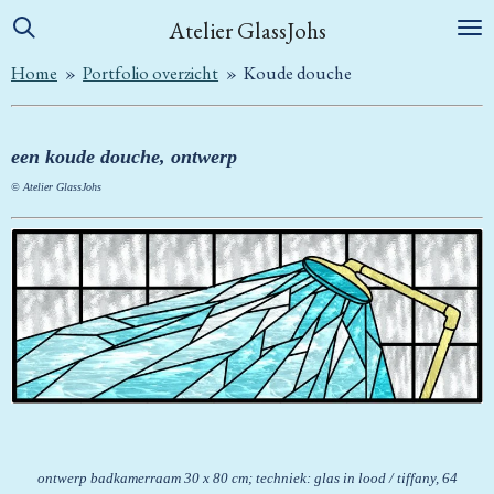
Ga
Atelier GlassJohs
direct
Home
»
Portfolio overzicht
»
Koude douche
naar
de
hoofdinhoud
een koude douche, ontwerp
© Atelier GlassJohs
ontwerp badkamerraam 30 x 80 cm; techniek: glas in lood / tiffany, 64