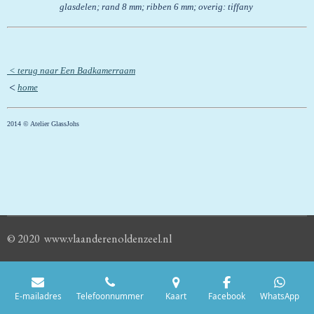
glasdelen; rand 8 mm; ribben 6 mm; overig: tiffany
< terug naar Een Badkamerraam
<
home
2014
©
Atelier GlassJohs
© 2020 www.vlaanderenoldenzeel.nl
E-mailadres
Telefoonnummer
Kaart
Facebook
WhatsApp