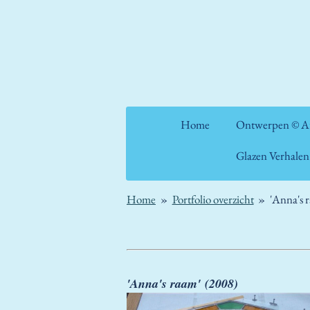
Ga
direct
naar
de
hoofdinhoud
Home
Ontwerpen © Ate
Glazen Verhale
Home
»
Portfolio overzicht
»
'Anna's 
'Anna's raam' (2008)