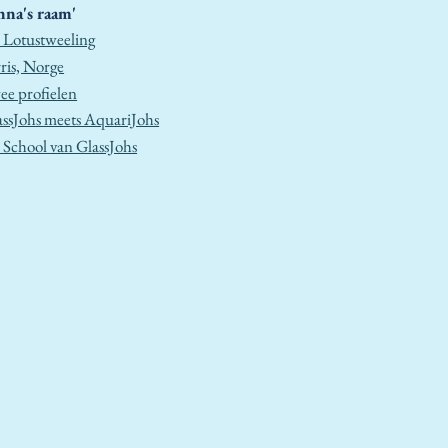
nna's raam'
 Lotustweeling
ris, Norge
ee profielen
assJohs meets AquariJohs
 School van GlassJohs