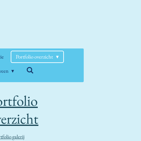
tie
Portfolio overzicht
nveen
rtfolio
erzicht
tfolio galerij