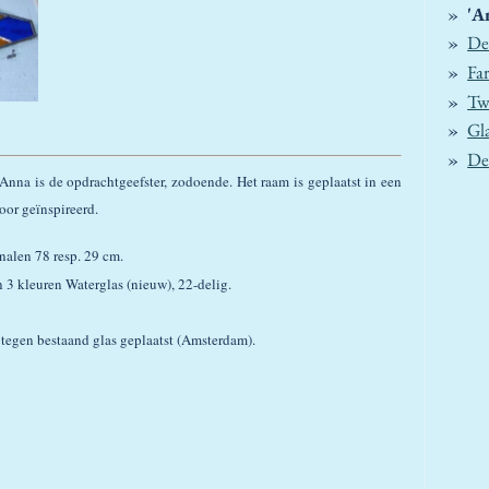
'A
De
Far
Tw
Gl
De
. Anna is de opdrachtgeefster, zodoende. Het raam is geplaatst in een
or geïnspireerd.
nalen 78 resp. 29 cm.
n 3 kleuren Waterglas (nieuw), 22-delig.
 tegen bestaand glas geplaatst (Amsterdam).