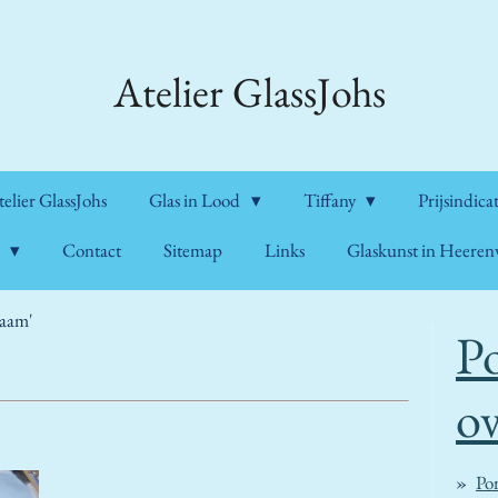
Atelier GlassJohs
lier GlassJohs
Glas in Lood
Tiffany
Prijsindica
n
Contact
Sitemap
Links
Glaskunst in Heere
raam'
Po
ov
Por