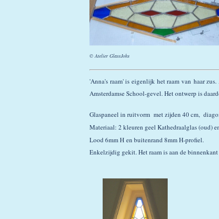
© Atelier GlassJohs
'Anna's raam' is eigenlijk het raam van haar zus
Amsterdamse School-gevel. Het ontwerp is daardo
Glaspaneel in ruitvorm met zijden 40 cm, diago
Materiaal: 2 kleuren geel Kathedraalglas (oud) e
Lood 6mm H en buitenrand 8mm H-profiel.
Enkelzijdig gekit. Het raam is aan de binnenkant