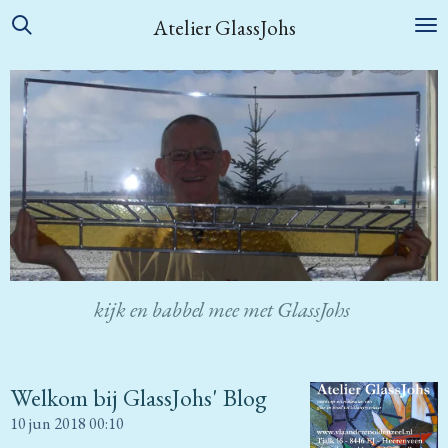
Ga
Atelier GlassJohs
direct
naar
de
hoofdinhoud
kijk en babbel mee met GlassJohs
Welkom bij GlassJohs' Blog
10 jun 2018
00:10