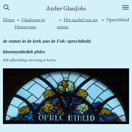
Ga
Atelier GlassJohs
direct
Home
»
Glaskunst in
»
Het raadsel van zes
»
Oprechtheid
naar
Heerenveen
ramen
de
hoofdinhoud
de ramen in de kerk aan de Fok: oprechtheid;
bloemsymboliek phlox
klik afbeelding om terug te keren