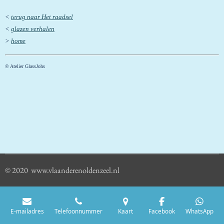
<
terug naar Het raadsel
<
glazen verhalen
>
home
© Atelier GlassJohs
© 2020 www.vlaanderenoldenzeel.nl
E-mailadres
Telefoonnummer
Kaart
Facebook
WhatsApp